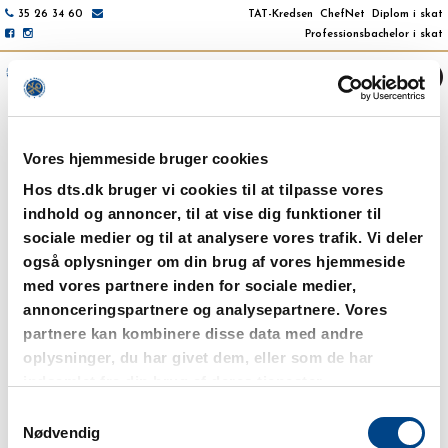
35 26 34 60
TAT-Kredsen
ChefNet
Diplom i skat
Professionsbachelor i skat
NAVIGATION / AKTUELT
Vores hjemmeside bruger cookies
Hos dts.dk bruger vi cookies til at tilpasse vores
Lønsatser - April 2020
indhold og annoncer, til at vise dig funktioner til
sociale medier og til at analysere vores trafik. Vi deler
Lønsatser i Skatteministeriet
også oplysninger om din brug af vores hjemmeside
Lønsatser for tjenestemænd pr. 1. april 2020
med vores partnere inden for sociale medier,
Lønsatser for overenskomstansatte pr. 1. april 2020
annonceringspartnere og analysepartnere. Vores
partnere kan kombinere disse data med andre
Se stillingsprofiler for DTS konsulenter og fagkonsulenter
her
oplysninger, du har givet dem, eller som de har
og for DTS special- og chefkonsulenter
her
.
indsamlet fra din brug af deres tjenester.
Se lønsatserne pr. 1. oktober 2019
her
, 1. april 2019
her
, 1.
Samtykkevalg
oktober 2018
her
, 1. april 2018
her
, 1. december 2017
her
, 1.
Nødvendig
april 2017
her
, 1. april 2016
her
, 1. april 2015
her
.