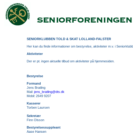
SENIORKLUBBEN TOLD & SKAT LOLLAND-FALSTER
Her kan du finde informationer om bestyrelse, aktiviteter m.v. i Seniorklub
Aktiviteter
Der er pt. ingen aktuelle tilbud om aktiviteter på hjemmesiden.
Bestyrelse
Formand
Jens Bratling
Mail:
jens_bratling@dts.dk
Mobil: 2649 9207
Kasserer
Torben Laursen
Sekretær
Finn Olsson
Bestyrelsessuppleant
Aase Hansen