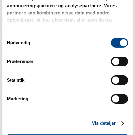
Tillidsrepræsentant
annonceringspartnere og analysepartnere. Vores
partnere kan kombinere disse data med andre
Statens IT
oplysninger, du har givet dem, eller som de har
lars.rasmussen@statens-it.dk
indsamlet fra din brug af deres tjenester.
Samtykkevalg
Nødvendig
Præferencer
Statistik
Marketing
Mads Bødker
Tillidsrepræsentant
Tradium
Vis detaljer
m.boedker@gmail.com