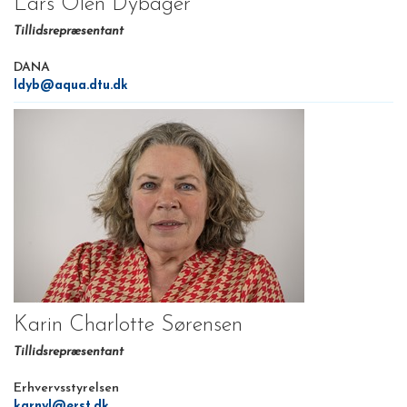
Lars Olen Dybager
Tillidsrepræsentant
DANA
ldyb@aqua.dtu.dk
Karin Charlotte Sørensen
Tillidsrepræsentant
Erhvervsstyrelsen
karnyl@erst.dk