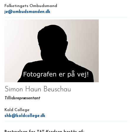
Folketingets Ombudsmand
je@ombudsmanden.dk
Simon Haun Beuschau
Tillidsrepræsentant
Kold College
shb@koldcollege.dk