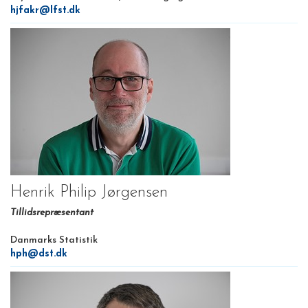
hjfakr@lfst.dk
Henrik Philip Jørgensen
Tillidsrepræsentant
Danmarks Statistik
hph@dst.dk