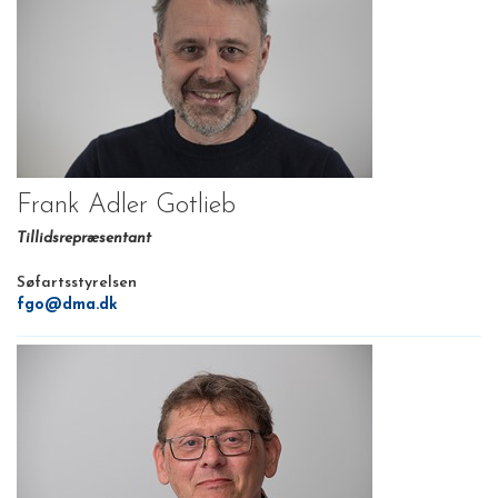
Frank Adler Gotlieb
Tillidsrepræsentant
Søfartsstyrelsen
fgo@dma.dk