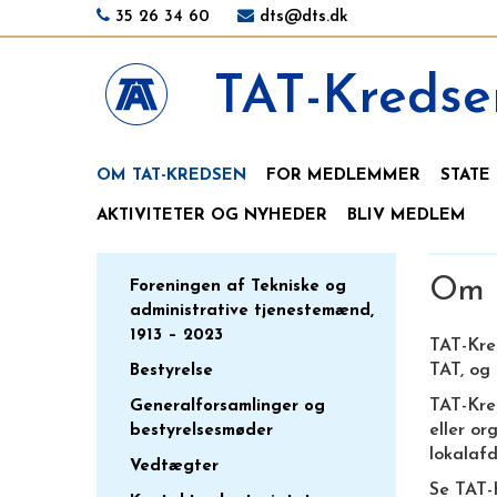
35 26 34 60
dts@dts.dk
TAT-Kredse
OM TAT-KREDSEN
FOR MEDLEMMER
STATE
AKTIVITETER OG NYHEDER
BLIV MEDLEM
Om 
Foreningen af Tekniske og
administrative tjenestemænd,
1913 – 2023
TAT-Kre
TAT, og
Bestyrelse
TAT-Kred
Generalforsamlinger og
eller or
bestyrelsesmøder
lokalaf
Vedtægter
Se TAT-