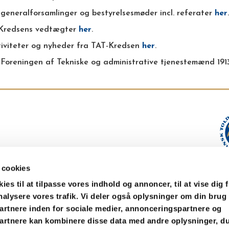
generalforsamlinger og bestyrelsesmøder incl. referater
her
.
Kredsens vedtægter
her
.
tiviteter og nyheder fra TAT-Kredsen
her
.
Foreningen af Tekniske og administrative tjenestemænd 19
 cookies
es til at tilpasse vores indhold og annoncer, til at vise dig f
analysere vores trafik. Vi deler også oplysninger om din brug
Copyright © 2016
WebDesign
Center
rtnere inden for sociale medier, annonceringspartnere og
artnere kan kombinere disse data med andre oplysninger, du