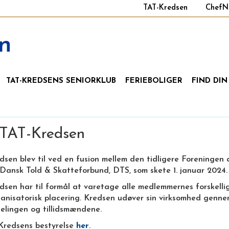
TAT-Kredsen
ChefN
n
TAT-KREDSENS SENIORKLUB
FERIEBOLIGER
FIND DIN
TAT-Kredsen
dsen blev til ved en fusion mellem den tidligere Foreningen
 Dansk Told & Skatteforbund, DTS, som skete 1. januar 2024.
sen har til formål at varetage alle medlemmernes forskellig
ganisatorisk placering. Kredsen udøver sin virksomhed genne
delingen og tillidsmændene.
Kredsens bestyrelse
her
.