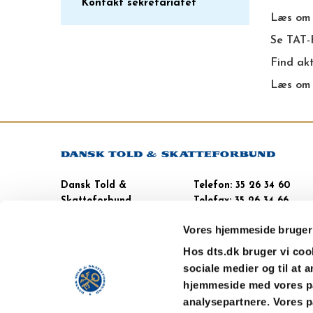
Kontakt sekretariatet
Læs om 
Se TAT-
Find ak
Læs om 
Dansk Told &
Telefon: 35 26 34 60
Skatteforbund
Telefax: 35 26 34 66
Gl. Kongevej 60, 10.
CVR-nr.: 62 55 77 10
Vores hjemmeside bruger
1850 Frederiksberg C
Hos dts.dk bruger vi cooki
sociale medier og til at 
hjemmeside med vores pa
analysepartnere. Vores p