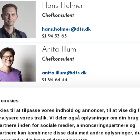
Hans Holmer
Chefkonsulent
hans.holmer@dts.dk
21 94 33 65
Anita Illum
Chefkonsulent
anita.illum@dts.dk
21 94 64 44
 cookies
es til at tilpasse vores indhold og annoncer, til at vise dig f
analysere vores trafik. Vi deler også oplysninger om din brug
rtnere inden for sociale medier, annonceringspartnere og
artnere kan kombinere disse data med andre oplysninger, du