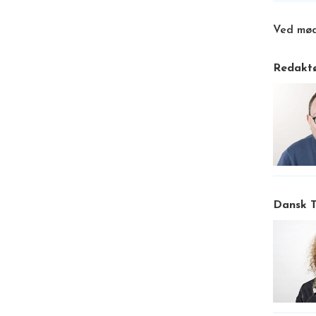
Ved mød
Redaktø
Dansk T