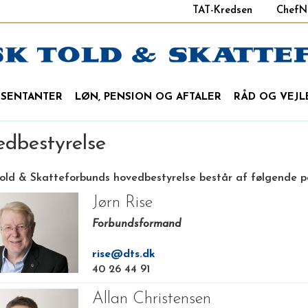
TAT-Kredsen
ChefN
ÆSENTANTER
LØN, PENSION OG AFTALER
RÅD OG VEJL
dbestyrelse
old & Skatteforbunds hovedbestyrelse består af følgende p
Jørn Rise
Forbundsformand
rise@dts.dk
40 26 44 91
Allan Christensen