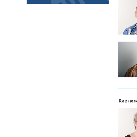
Repræse