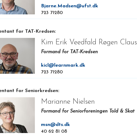
Bjarne.Madsen@ufst.dk
723 71280
ntant for TAT-Kredsen:
Kim Erik Veedfald Røgen Clau
Formand for TAT-Kredsen
kicl@learnmark.dk
723 71280
ntant for Seniorkredsen:
Marianne Nielsen
Formand for Seniorforeningen Told & Skat
msn@dts.dk
40 62 81 08