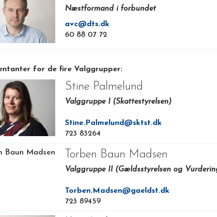
Næstformand i forbundet
avc@dts.dk
60 88 07 72
ntanter for de fire Valggrupper:
Stine Palmelund
Valggruppe I (Skattestyrelsen)
Stine.Palmelund@sktst.dk
723 83264
Torben Baun Madsen
Valggruppe II (Gældsstyrelsen og Vurderin
Torben.Madsen@gaeldst.dk
723 89459