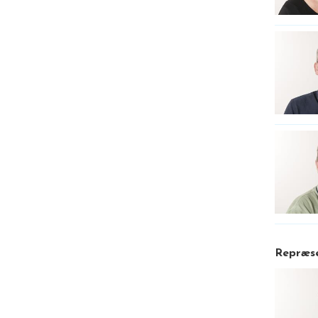
Repræse