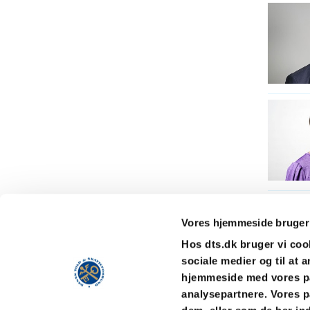
Vores hjemmeside bruger
Hos dts.dk bruger vi cooki
sociale medier og til at 
hjemmeside med vores pa
Dansk Told &
Telefon: 35 26 34 60
analysepartnere. Vores p
Skatteforbund
Telefax: 35 26 34 66