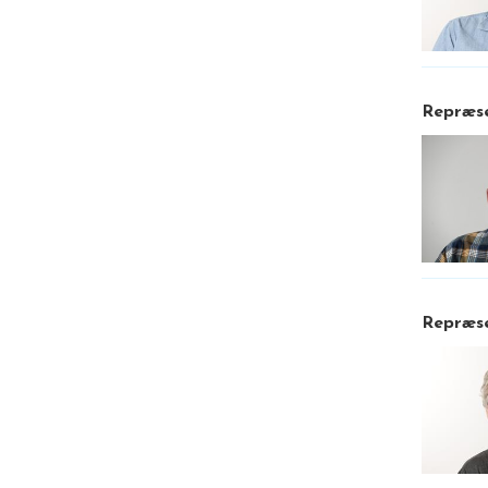
Repræse
Repræse