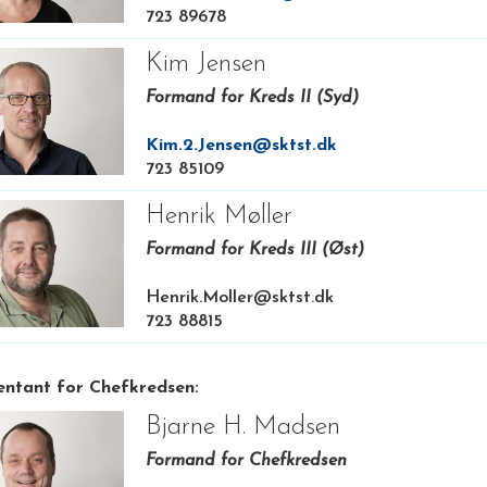
723 89678
Kim Jensen
Formand for Kreds II (Syd)
Kim.2.Jensen@sktst.dk
723 85109
Henrik Møller
Formand for Kreds III (Øst)
Henrik.Moller@sktst.dk
723 88815
ntant for Chefkredsen:
Bjarne H. Madsen
Formand for Chefkredsen