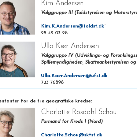
Kim Andersen
Valggruppe III (Toldstyrelsen og Motorstyr
Kim.K.Andersen@toldst.dk
´
25 42 03 28
Ulla Kær Andersen
Valggruppe IV (Udviklings- og Forenklingsst
Spillemyndigheden, Skatteankestyrelsen og
Ulla.Kaer.Andersen@ufst.dk
723 76898
ntanter for de tre geografiske kredse:
Charlotte Rosdahl Schou
Formand for Kreds I (Nord)
Charlotte.Schou@sktst.dk