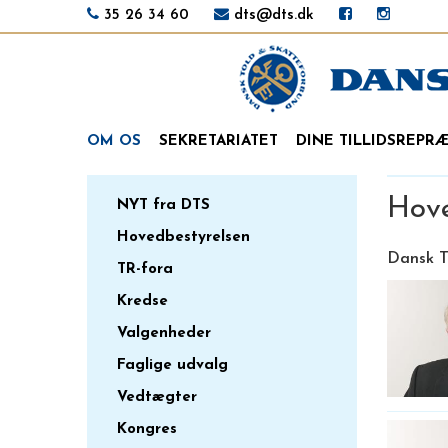
35 26 34 60
dts@dts.dk
OM OS
SEKRETARIATET
DINE TILLIDSREPR
Hove
NYT fra DTS
Hovedbestyrelsen
Dansk T
TR-fora
Kredse
Valgenheder
Faglige udvalg
Vedtægter
Kongres