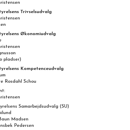
hristensen
tyrelsens Trivselsudvalg
hristensen
sen
tyrelsens Økonomiudvalg
e
hristensen
gnusson
o pladser)
tyrelsens Kompetenceudvalg
lum
te Rosdahl Schou
nt:
hristensen
yrelsens Samarbejdsudvalg (SU)
ilund
 Baun Madsen
ensbek Pedersen