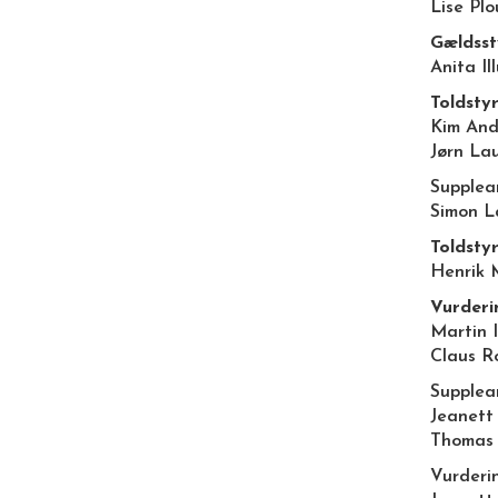
Lise Pl
Gældsst
Anita Il
Toldsty
Kim And
Jørn La
Supplea
Simon L
Toldsty
Henrik 
Vurderi
Martin 
Claus R
Supplea
Jeanett 
Thomas
Vurderi