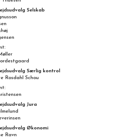
 Thuesen
jdsudvalg Selskab
gnusson
sen
khøj
gensen
nt:
Møller
ordestgaard
jdsudvalg Særlig kontrol
te Rosdahl Schou
nt:
hristensen
jdsudvalg Jura
almelund
everinsen
ejdsudvalg Økonomi
ne Ravn