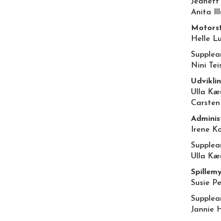
Jeanett 
Anita Il
Motorst
Helle L
Supplea
Nini Tei
Udvikli
Ulla Kæ
Carsten
Adminis
Irene K
Supplea
Ulla Kæ
Spillem
Susie P
Supplea
Jannie 