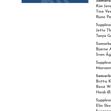
Samarbe
Kim Jen
Tine Ve
Rune Pe
Supplean
Jette T
Tanja G
Samarbe
Bjarne 
Sven Åg
Supplea
Marian
Samarbe
Britta K
René W
Heidi Ø
Supplea
Elin Sk