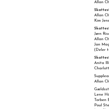
Allan C
Skattes
Allan C
Kim Jen
Skattes
Jørn Ris
Allan C
Jan Ma
(Deler t
Skattes
Anita Il
Charlot
Supplea
Allan C
Gældsst
Lene Hö
Torben
Poul St