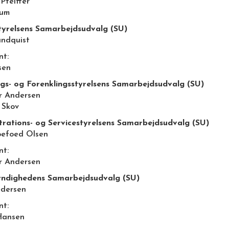
Pfeiffer
lum
yrelsens Samarbejdsudvalg (SU)
undquist
nt:
sen
ngs- og Forenklingsstyrelsens Samarbejdsudvalg (SU)
r Andersen
 Skov
trations- og Servicestyrelsens Samarbejdsudvalg (SU)
oefoed Olsen
nt:
r Andersen
yndighedens Samarbejdsudvalg (SU)
edersen
nt:
Hansen