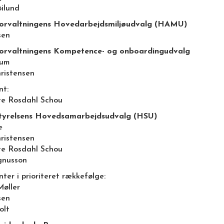
ilund
orvaltningens Hovedarbejdsmiljøudvalg (HAMU)
sen
orvaltningens Kompetence- og onboardingudvalg
lum
hristensen
nt:
te Rosdahl Schou
tyrelsens Hovedsamarbejdsudvalg (HSU)
e
hristensen
te Rosdahl Schou
gnusson
ter i prioriteret rækkefølge:
Møller
sen
olt