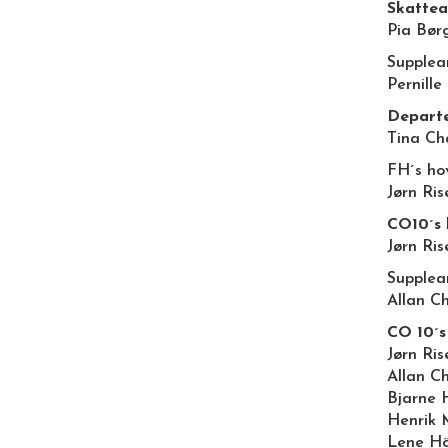
Skattea
Pia Bør
Supplea
Pernille
Departe
Tina Ch
FH´s ho
Jørn Ris
CO10´s 
Jørn Ris
Supplea
Allan C
CO 10´s
Jørn Ris
Allan C
Bjarne 
Henrik 
Lene Hö