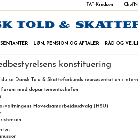
TAT-Kredsen
ChefN
ÆSENTANTER
LØN, PENSION OG AFTALER
RÅD OG VEJL
dbestyrelsens konstituering
 du se Dansk Told & Skatteforbunds repræsentation i interne
tforum med departementschefen
se
orvaltningens Hovedsamarbejdsudvalg (HSU)
e
hristensen
nter:
gnusson