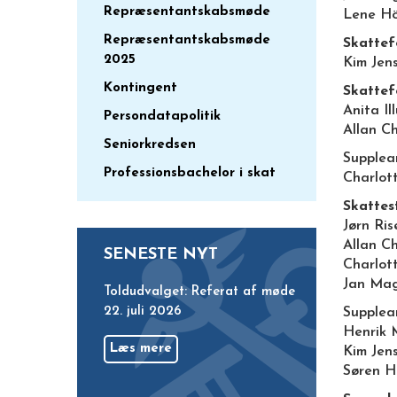
Repræsentantskabsmøde
Lene Hö
Repræsentantskabsmøde
Skattef
2025
Kim Jen
Kontingent
Skattef
Anita Il
Persondatapolitik
Allan C
Seniorkredsen
Supplea
Professionsbachelor i skat
Charlot
Skattes
Jørn Ris
Allan C
SENESTE NYT
Charlot
Jan Ma
Toldudvalget: Referat af møde
22. juli 2026
Supplean
Henrik 
Læs mere
Kim Jen
Søren H