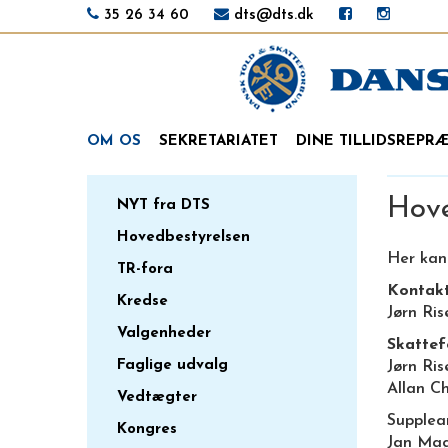
35 26 34 60
dts@dts.dk
OM OS
SEKRETARIATET
DINE TILLIDSREPR
Hove
NYT fra DTS
Hovedbestyrelsen
Her kan
TR-fora
Kontak
Kredse
Jørn Ri
Valgenheder
Skattef
Faglige udvalg
Jørn Ris
Allan C
Vedtægter
Supplea
Kongres
Jan Ma