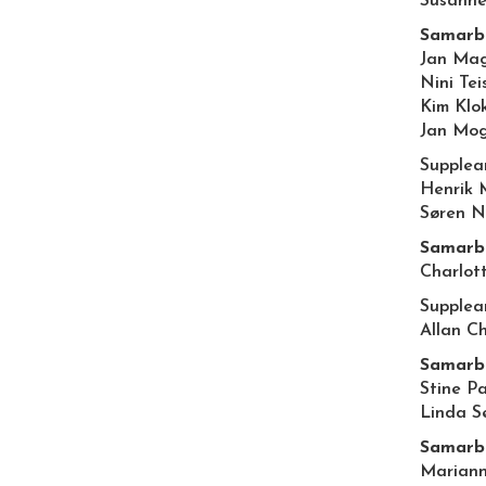
Susanne
Samarbe
Jan Ma
Nini Tei
Kim Klo
Jan Mo
Supplea
Henrik 
Søren N
Samarbe
Charlot
Supplea
Allan C
Samarbe
Stine P
Linda S
Samarb
Marian