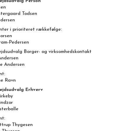
jdsudvalg Person
sen
stergaard Todsen
dersen
ter i prioriteret rækkefølge:
horsen
ram-Pedersen
jdsudvalg Borger- og virksomhedskontakt
Andersen
e Andersen
nt:
ne Ravn
jdsudvalg Erhverv
irkeby
indzor
sterballe
nt:
ottrup Thygesen