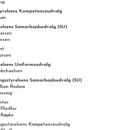
oug
yrelsens Kompetenceudvalg
lum
relsens Samarbejdsudvalg (SU)
ersen
ursen
nt:
arsen
relsens Uniformsudvalg
Michaelsen
ngsstyrelsens Samarbejdsudvalg (SU)
Illum Rodam
ossing
nter:
Pfeiffer
 Røpke
ngsstyrelsens Kompetenceudvalg