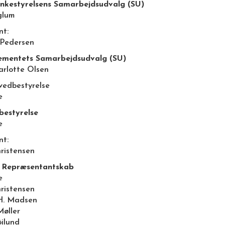
nkestyrelsens Samarbejdsudvalg (SU)
glum
nt:
 Pedersen
mentets Samarbejdsudvalg (SU)
arlotte Olsen
vedbestyrelse
e
bestyrelse
e
nt:
hristensen
 Repræsentantskab
e
hristensen
H. Madsen
Møller
ilund