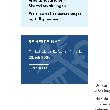
Arbejdstidsaftaler i
Skatteforvaltningen
Ferie, barsel, seniorordninger
og tidlig pension
SENESTE NYT
Toldudvalget: Referat af møde
22. juli 2026
Læs mere
Du kan a
afdeling
Har du b
til samt
telefon