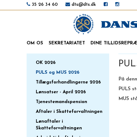
35 26 34 60
dts@dts.dk
OM OS
SEKRETARIATET
DINE TILLIDSREPR
PUL
OK 2026
PULS og MUS 2026
På denne
Tillægsforhandlingerne 2026
PULS st
Lønsatser - April 2026
MUS stå
Tjenestemandspension
Aftaler i Skatteforvaltningen
Lønaftaler i
Skatteforvaltningen