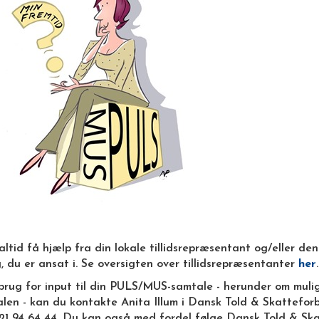
ltid få hjælp fra din lokale tillidsrepræsentant og/eller de
, du er ansat i. Se oversigten over tillidsrepræsentanter
her
.
rug for input til din PULS/MUS-samtale - herunder om mulige
alen - kan du kontakte Anita Illum i Dansk Told & Skattefo
 21 94 64 44. Du kan også med fordel følge Dansk Told & S