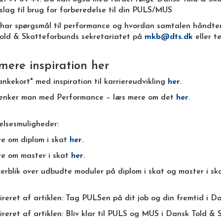
slag til brug for forberedelse til din PULS/MUS
 har spørgsmål til performance og hvordan samtalen håndter
old & Skatteforbunds sekretariatet på
mkb@dts.dk
eller t
mere inspiration her
nkekort" med inspiration til karriereudvikling
her
.
nker man med Performance – læs mere om det
her
.
lsesmuligheder:
e om diplom i skat
her
.
e om master i skat
her
.
erblik over udbudte moduler på diplom i skat og master i s
pireret af artiklen: Tag PULSen på dit job og din fremtid i 
pireret af artiklen: Bliv klar til PULS og MUS i Dansk Told &