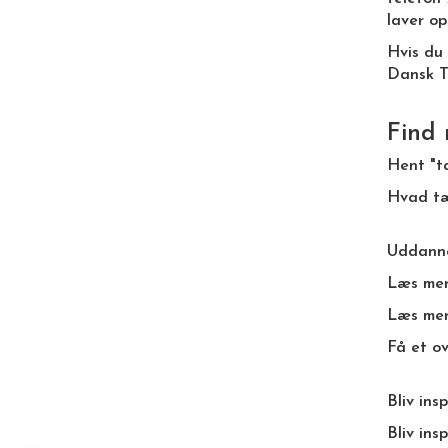
laver op
Hvis du
Dansk T
Find 
Hent "ta
Hvad tæ
Uddanne
Læs mer
Læs mer
Få et ov
Bliv ins
Bliv ins