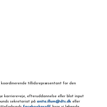
n koordinerende tillidsrepræsentant for den
 karriereveje, efteruddannelse eller blot input
rbunds sekretariat på
anita.illum@dts.dk
eller
katteforbunds
facebookprofil
, hvor vi løbende