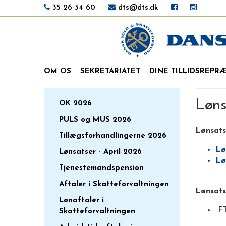
35 26 34 60
dts@dts.dk
OM OS
SEKRETARIATET
DINE TILLIDSREPR
Løns
OK 2026
PULS og MUS 2026
Lønsats
Tillægsforhandlingerne 2026
Lø
Lønsatser - April 2026
Lø
Tjenestemandspension
Aftaler i Skatteforvaltningen
Lønsats
Lønaftaler i
FT
Skatteforvaltningen