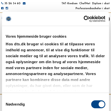
35 26 34 60
TAT-Kredsen
ChefNet
Diplom i skat
Professionsbachelor i skat
NAVIGATION / AKTUELT
Vores hjemmeside bruger cookies
Hos dts.dk bruger vi cookies til at tilpasse vores
indhold og annoncer, til at vise dig funktioner til
Referat af møde i Toldudvalget
sociale medier og til at analysere vores trafik. Vi deler
også oplysninger om din brug af vores hjemmeside
28. marts 2025
med vores partnere inden for sociale medier,
Læs referat af mødet i forbundets Toldudvalg den 26. februar
annonceringspartnere og analysepartnere. Vores
2025
her
.
partnere kan kombinere disse data med andre
Tilbage
oplysninger, du har givet dem, eller som de har
indsamlet fra din brug af deres tjenester.
Samtykkevalg
Nødvendig