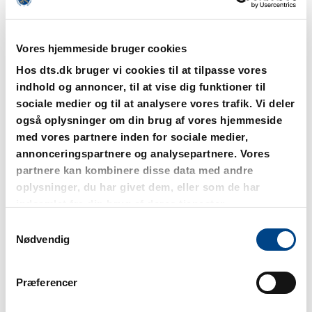
Vores hjemmeside bruger cookies
Hos dts.dk bruger vi cookies til at tilpasse vores
indhold og annoncer, til at vise dig funktioner til
sociale medier og til at analysere vores trafik. Vi deler
også oplysninger om din brug af vores hjemmeside
med vores partnere inden for sociale medier,
Susie Pedersen
annonceringspartnere og analysepartnere. Vores
Formand for Valgenhed Spillemyndigheden
partnere kan kombinere disse data med andre
oplysninger, du har givet dem, eller som de har
Odense
indsamlet fra din brug af deres tjenester.
sup@spillemyndigheden.dk
7237 9887
Samtykkevalg
Nødvendig
Præferencer