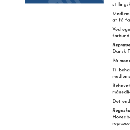
stilling
Medlemme
at få f
Ved ege
forbund
Repræse
Dansk T
På møde
Til beh
medlemsb
Behovet 
månedli
Det ende
Regnska
Hovedbe
repræse