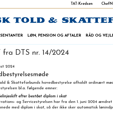
TAT-Kredsen
ChefN
ÆSENTANTER
LØN, PENSION OG AFTALER
RÅD OG VEJL
fra DTS nr. 14/2024
ust 2024
dbestyrelsesmøde
old & Skatteforbunds hovedbestyrelse afholdt ordinært mø
tyrelsen bl.a. følgende emner:
elinjeskift efter bestået diplom i skat
rations- og Servicestyrelsen har fra den 1. juni 2024 ændret 
ede med diplom i skat, så der ikke sker automatisk lønindp