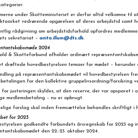
skategorier.
rne under Skatteministeriet er derfor altid velkomne til at
aktaarket vedrørende opgørelsen af deres arbejdstid samt h
ntlig rådgivning om arbejdstidsforhold opfordres medlemmern
ets sekretariat –
anita.illum@dts.dk
.
ntantskabsmøde 2024
old & Skatteforbund afholder ordinært repræsentantskabsm
t drøftede hovedbestyrelsen temaer for mødet – herunder 
andling på repræsentantskabsmødet vil hovedbestyrelsen fre
etalingen for den kollektive gruppelivsordning/forsikring ve
for justeringen skyldes, at den reserve, der var opsparet i
ge medlemsbetaling – nu er opbrugt.
lige forslag skal inden fremsættelse behandles skriftligt i 
bet for 2023
styrelsen godkendte forbundets årsregnskab for 2023 og inds
ntantskabsmødet den 22.-23. oktober 2024.