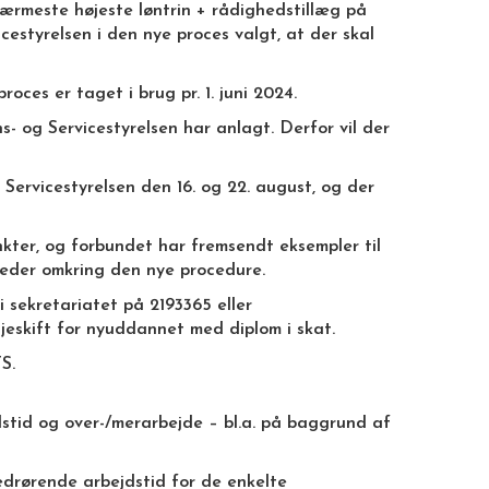
nærmeste højeste løntrin + rådighedstillæg på
cestyrelsen i den nye proces valgt, at der skal
ces er taget i brug pr. 1. juni 2024.
- og Servicestyrelsen har anlagt. Derfor vil der
ervicestyrelsen den 16. og 22. august, og der
kter, og forbundet har fremsendt eksempler til
heder omkring den nye procedure.
sekretariatet på 2193365 eller
jeskift for nyuddannet med diplom i skat.
S.
dstid og over-/merarbejde – bl.a. på baggrund af
edrørende arbejdstid for de enkelte