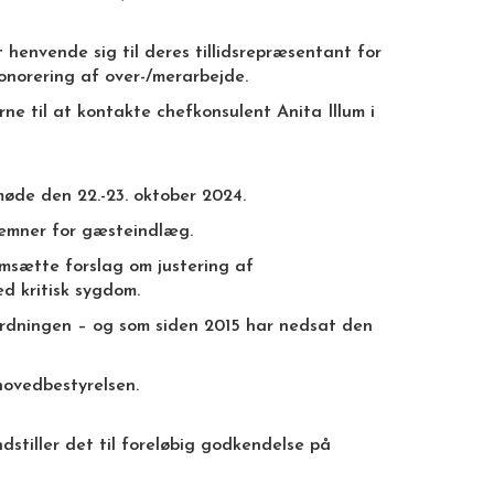
 henvende sig til deres tillidsrepræsentant for
onorering af over-/merarbejde.
e til at kontakte chefkonsulent Anita Illum i
øde den 22.-23. oktober 2024.
emner for gæsteindlæg.
msætte forslag om justering af
d kritisk sygdom.
 ordningen – og som siden 2015 har nedsat den
hovedbestyrelsen.
tiller det til foreløbig godkendelse på