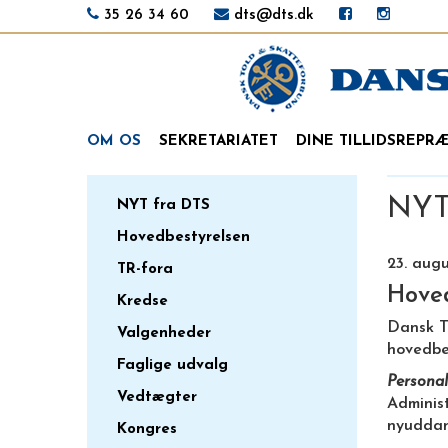
35 26 34 60
dts@dts.dk
OM OS
SEKRETARIATET
DINE TILLIDSREPR
NYT 
NYT fra DTS
Hovedbestyrelsen
23. aug
TR-fora
Hove
Kredse
Dansk T
Valgenheder
hovedbes
Faglige udvalg
Personal
Vedtægter
Administ
nyuddann
Kongres