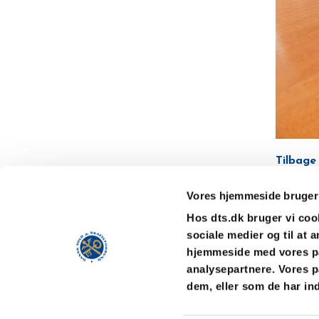
Tilbage
Vores hjemmeside bruger
Hos dts.dk bruger vi cooki
sociale medier og til at 
hjemmeside med vores pa
Dansk Told &
Telefon: 35 26 34 60
analysepartnere. Vores p
Skatteforbund
Telefax: 35 26 34 66
dem, eller som de har ind
Gl. Kongevej 60, 10.
CVR-nr.: 62 55 77 10
1850 Frederiksberg C