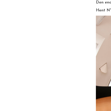
Den end
Hent NY