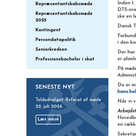
Inden 1.
Repræsentantskabsmøde
DTS-over
Repræsentantskabsmøde
ske en 
2025
Dansk To
Kontingent
Forbunde
Persondatapolitik
i den k
Seniorkredsen
Der har
er planl
Professionsbachelor i skat
På møde
Administ
Du er m
SENESTE NYT
hans.h
Toldudvalget: Referat af møde
Når vi v
22. juli 2026
Arbejdst
Hovedbes
Læs mere
en rækk
Sekretar