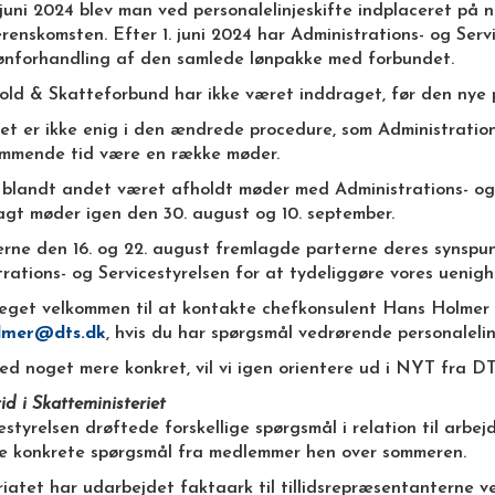
 juni 2024 blev man ved personalelinjeskifte indplaceret på 
enskomsten. Efter 1. juni 2024 har Administrations- og Servi
lønforhandling af den samlede lønpakke med forbundet.
ld & Skatteforbund har ikke været inddraget, før den nye pro
t er ikke enig i den ændrede procedure, som Administrations
ommende tid være en række møder.
 blandt andet været afholdt møder med Administrations- og S
agt møder igen den 30. august og 10. september.
rne den 16. og 22. august fremlagde parterne deres synspun
rations- og Servicestyrelsen for at tydeliggøre vores uenig
eget velkommen til at kontakte chefkonsulent Hans Holmer i 
olmer@dts.dk
, hvis du har spørgsmål vedrørende personalelin
ed noget mere konkret, vil vi igen orientere ud i NYT fra DT
id i Skatteministeriet
tyrelsen drøftede forskellige spørgsmål i relation til arbej
e konkrete spørgsmål fra medlemmer hen over sommeren.
iatet har udarbejdet faktaark til tillidsrepræsentanterne v