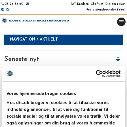
35 26 34 60
TAT-Kredsen
ChefNet
Diplom i skat
Professionsbachelor i skat
NAVIGATION / AKTUELT
Seneste nyt
Toldudvalget: Referat af møde
22. juli 2026
Vores hjemmeside bruger cookies
Kreds I (Nord): Referat af bestyrelsesmøde
22. juli 2026
Hos dts.dk bruger vi cookies til at tilpasse vores
indhold og annoncer, til at vise dig funktioner til
NYT fra DTS nr. 21/2026
sociale medier og til at analysere vores trafik. Vi deler
3. juli 2026
også oplysninger om din brug af vores hjemmeside
NYT fra DTS nr. 20/2026