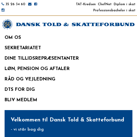
35 26 34 60
TAT-Kredsen
ChefNet
Diplom i skat
Professionsbachelor i skat
OM OS
SEKRETARIATET
DINE TILLIDSREPRÆSENTANTER
LØN, PENSION OG AFTALER
RÅD OG VEJLEDNING
DTS FOR DIG
BLIV MEDLEM
Velkommen til Dansk Told & Skatteforbund
Velkommen til Dansk Told & Skatteforbund
Velkommen til Dansk Told & Skatteforbund
Velkommen til Dansk Told & Skatteforbund
Velkommen til Dansk Told & Skatteforbund
- vi står bag dig
- vi står bag dig
- vi står bag dig
- vi står bag dig
- vi står bag dig