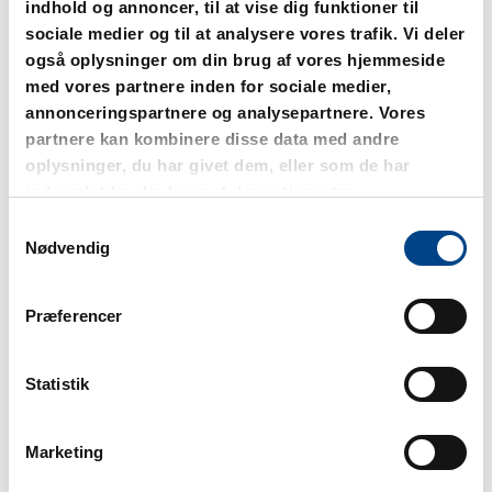
indhold og annoncer, til at vise dig funktioner til
sociale medier og til at analysere vores trafik. Vi deler
Afskedigelser i Skatteministeriet
også oplysninger om din brug af vores hjemmeside
Se information om regler og rettigheder i forbindelse
med afsked
her
.
med vores partnere inden for sociale medier,
annonceringspartnere og analysepartnere. Vores
partnere kan kombinere disse data med andre
oplysninger, du har givet dem, eller som de har
Ledige stillinger under Skatteministeriet
indsamlet fra din brug af deres tjenester.
Se ledige stillinger i Skatteministeriets styrelser og din
mulighed for vejledning om løn- og ansættelsesvilkår
Samtykkevalg
her
.
Nødvendig
Præferencer
PULS og tillægsforhandlinger 2026
Se materiale om PULS i Skatteforvaltningen
her
og om
tillægsforhandlingerne
her
.
Statistik
Marketing
DTS for DIG