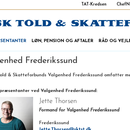
TAT-Kredsen
ChefN
ÆSENTANTER
LØN, PENSION OG AFTALER
RÅD OG VEJL
enhed Frederikssund
old & Skatteforbunds Valgenhed Frederikssund omfatter med
repræsentanter ved Valgenhed Frederikssund:
Jette Thorsen
Formand for Valgenhed Frederikssund
Frederikssund
Jette.Thorsen@sktst.dk