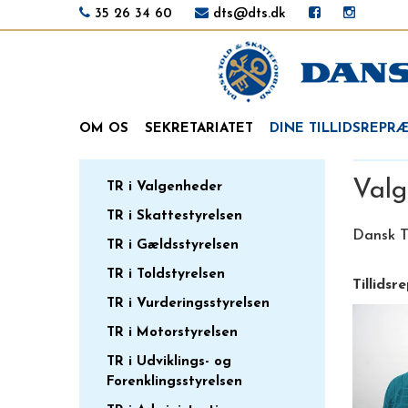
35 26 34 60
dts@dts.dk
OM OS
SEKRETARIATET
DINE TILLIDSREPR
Valg
TR i Valgenheder
TR i Skattestyrelsen
Dansk T
TR i Gældsstyrelsen
TR i Toldstyrelsen
Tillids
TR i Vurderingsstyrelsen
TR i Motorstyrelsen
TR i Udviklings- og
Forenklingsstyrelsen