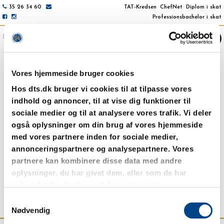
35 26 34 60
TAT-Kredsen
ChefNet
Diplom i skat
Professionsbachelor i skat
NAVIGATION / AKTUELT
Vores hjemmeside bruger cookies
Hos dts.dk bruger vi cookies til at tilpasse vores
indhold og annoncer, til at vise dig funktioner til
Referat af STATE-
sociale medier og til at analysere vores trafik. Vi deler
generalforsamling 2025 samt
også oplysninger om din brug af vores hjemmeside
beretning
med vores partnere inden for sociale medier,
annonceringspartnere og analysepartnere. Vores
20. maj 2025
partnere kan kombinere disse data med andre
Se referat af generalforsamling i STATE den 15. maj 2025
her
oplysninger, du har givet dem, eller som de har
og beretning på generalforsamlingen
her
.
indsamlet fra din brug af deres tjenester.
Tilbage
Samtykkevalg
Nødvendig