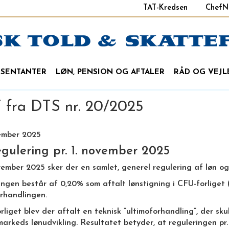
TAT-Kredsen
ChefN
ÆSENTANTER
LØN, PENSION OG AFTALER
RÅD OG VEJL
fra DTS nr. 20/2025
tember 2025
gulering pr. 1. november 2025
ovember 2025 sker der en samlet, generel regulering af løn o
ngen består af 0,20% som aftalt lønstigning i CFU-forliget 
orhandlingen.
rliget blev der aftalt en teknisk ”ultimoforhandling”, der sk
arkeds lønudvikling. Resultatet betyder, at reguleringen pr.