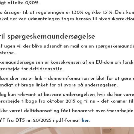
igt aftalte 0,20%.
o årsager til, at reguleringen er 1,30% og ikke 1,31%. Dels 
skal der ved udmøntningen tages hensyn til niveaukorrektion 
til spørgeskemaundersøgelse
af ugen vil der blive udsendt en mail om en spørgeskemaund
sterne.
kemaundersøgelsen er konsekvensen af en EU-dom om forske
rarbejde for deltidsansatte.
sen sker via et link – denne information er blot for at gøre
ndigt at bruge linket for at svare på undersøgelsen.
dog kun relevant at besvare undersøgelsen, hvis du har vær
rarbejde tilbage fra oktober 2015 og til nu – det kommer til
ikke været deltidsansat og fået honoreret over-/merarbejde
T fra DTS nr. 20/2025 i pdf-format
her
.