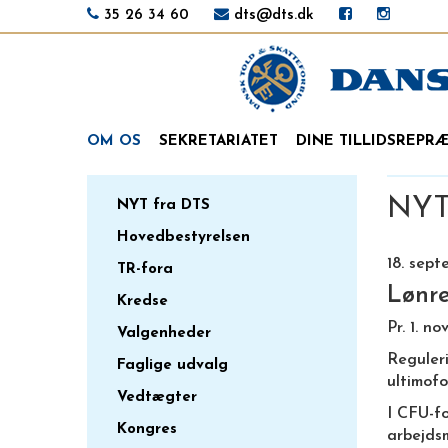
35 26 34 60
dts@dts.dk
OM OS
SEKRETARIATET
DINE TILLIDSREPR
NYT 
NYT fra DTS
Hovedbestyrelsen
18. sep
TR-fora
Lønre
Kredse
Pr. 1. n
Valgenheder
Reguleri
Faglige udvalg
ultimof
Vedtægter
I CFU-fo
Kongres
arbejdsm