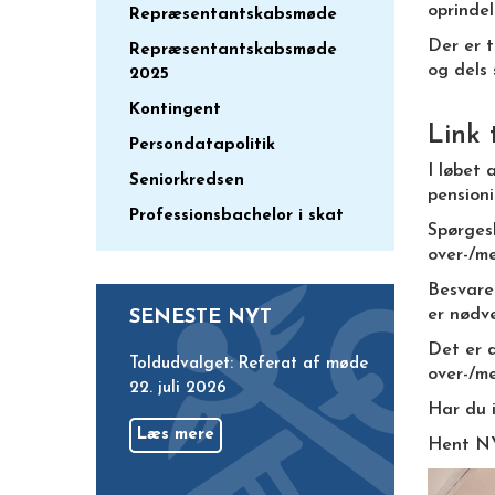
oprindel
Repræsentantskabsmøde
Der er t
Repræsentantskabsmøde
og dels 
2025
Kontingent
Link 
Persondatapolitik
I løbet 
Seniorkredsen
pensioni
Professionsbachelor i skat
Spørges
over-/me
Besvarel
er nødve
SENESTE NYT
Det er 
Toldudvalget: Referat af møde
over-/me
22. juli 2026
Har du 
Læs mere
Hent NY