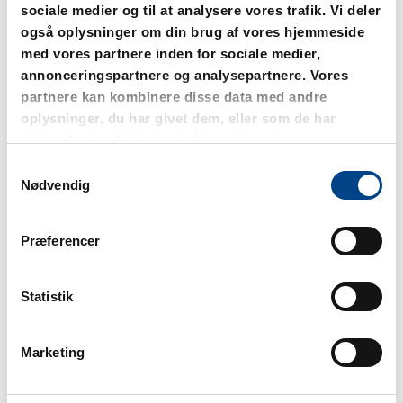
9. november 2022
sociale medier og til at analysere vores trafik. Vi deler
også oplysninger om din brug af vores hjemmeside
NYT fra DTS nr. 17/2022
med vores partnere inden for sociale medier,
20. oktober 2022
annonceringspartnere og analysepartnere. Vores
NYT fra DTS nr. 16/2022
partnere kan kombinere disse data med andre
22. september 2022
oplysninger, du har givet dem, eller som de har
NYT fra DTS nr. 15/2022
indsamlet fra din brug af deres tjenester.
13. september 2022
Samtykkevalg
Nødvendig
NYT fra DTS nr. 14/2022
16. august 2022
Nyt fra DTS nr. 13/2022
Præferencer
8. august 2022
NYT fra DTS nr. 12/2022
Statistik
10. juni 2022
NYT fra DTS nr. 11/2022
Marketing
3. juni 2022
NYT fra DTS nr. 10/2022
4. maj 2022