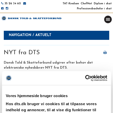
35 26 34 60
TAT-Kredsen
ChefNet
Diplom i skat
Professionsbachelor i skat
NAVIGATION / AKTUELT
NYT fra DTS
Dansk Told & Skatteforbund udgiver efter behov det
elektroniske nyhedsbrev NYT fra DTS.
Du kan få en mail, når der udsendes et NYT fra DTS, hvis du
tilmelder dig
her
.
Vores hjemmeside bruger cookies
NYT fra DTS nr. 19/2022
18. november 2022
Hos dts.dk bruger vi cookies til at tilpasse vores
indhold og annoncer, til at vise dig funktioner til
NYT fra DTS nr. 18/2022