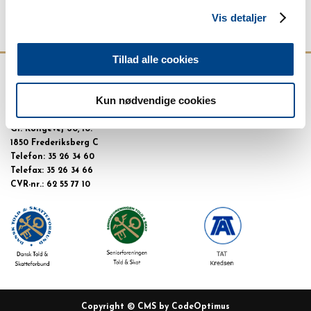
Vis detaljer
Forrige
11
12
13
14
15
16
17
18
19
20
Næste
Tillad alle cookies
Kun nødvendige cookies
Dansk Told & Skatteforbund
Gl. Kongevej 60, 10.
1850 Frederiksberg C
Telefon: 35 26 34 60
Telefax: 35 26 34 66
CVR-nr.: 62 55 77 10
Copyright ©
CMS by CodeOptimus